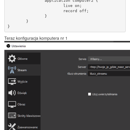
                application computer2 {

                        live on;

                        record off;

                }

        }

}
Teraz konfiguracja komputera nr 1