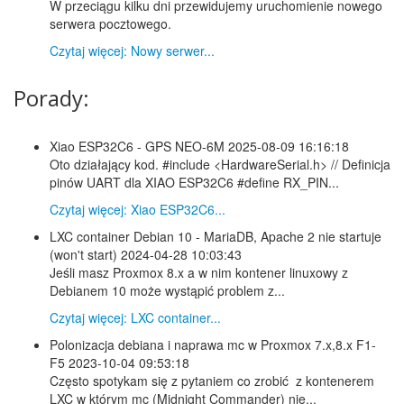
W przeciągu kilku dni przewidujemy uruchomienie nowego
serwera pocztowego.
Czytaj więcej: Nowy serwer...
Porady:
Xiao ESP32C6 - GPS NEO-6M
2025-08-09 16:16:18
Oto działający kod. #include <HardwareSerial.h> // Definicja
pinów UART dla XIAO ESP32C6 #define RX_PIN...
Czytaj więcej: Xiao ESP32C6...
LXC container Debian 10 - MariaDB, Apache 2 nie startuje
(won't start)
2024-04-28 10:03:43
Jeśli masz Proxmox 8.x a w nim kontener linuxowy z
Debianem 10 może wystąpić problem z...
Czytaj więcej: LXC container...
Polonizacja debiana i naprawa mc w Proxmox 7.x,8.x F1-
F5
2023-10-04 09:53:18
Często spotykam się z pytaniem co zrobić z kontenerem
LXC w którym mc (Midnight Commander) nie...