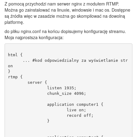
Z pomocą przychodzi nam serwer nginx z modułem RTMP.
Można go zainstalować na linuxie, windowsie i mac os. Dostępne
są źródła więc w zasadzie można go skompilować na dowolną
platformę.
do pliku nginx.conf na końcu dopisujemy konfigurację streamu.
Moja najprostsza konfiguracja:
html {

      ... #kod odpowiedzialny za wyświetlanie str
on 

}

rtmp {

        server {

                listen 1935;

                chunk_size 4096;

                application computer1 {

                        live on;

                        record off;

                }
